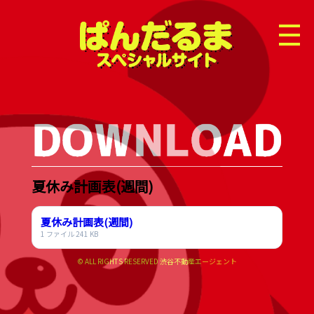
Menu
夏休み計画表(週間)
夏休み計画表(週間)
1 ファイル
241 KB
© ALL RIGHTS RESERVED 渋谷不動産エージェント